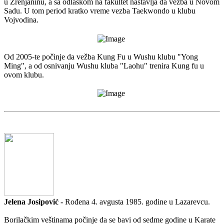
u Zrenjaninu, a sa odlaskom na fakultet nastavlja da vežba u Novom
Sadu. U tom period kratko vreme vezba Taekwondo u klubu
Vojvodina.
Od 2005-te počinje da vežba Kung Fu u Wushu klubu "Yong
Ming", a od osnivanju Wushu kluba "Laohu" trenira Kung fu u
ovom klubu.
Jelena Josipović -
Rođena 4. avgusta 1985. godine u Lazarevcu.
Borilačkim veštinama počinje da se bavi od sedme godine u Karate