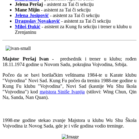
Jelena Peršaj
- asistent za Tai či sekciju
Mane Mijin
- asistent za Tai či sekciju
Jelena Josipović
- asistent za Tai či sekciju
Dragoslav Novaković
- asistent za Tai či sekciju
Miloš Đukić
- asistent za Kung fu sekciju i trener u klubu u
Zrenjaninu
Majstor Peršaj Ivan -
predsednik i trener u klubu; rođen
18.11.1974 godine u Novom Sadu, pokrajina Vojvodina, Srbija.
Počeo da se bavi borilačkim veštinama 1984-te u Karate klubu
"Vojvodina" Novi Sad. Kung Fu počeo da trenira 1988-me godine u
Kung Fu klubu "Vojvodina", Novi Sad (kasnije Wu Shu škola
"Vojvodina") kod
majstora Siniše Ivanjia
(stilovi: Wing Chun, Qin
Na, Sanda, Nan Quan).
1998-me godine stekao zvanje Majstora u klubu Wu Shu Škola
Vojvodina iz Novog Sada, gde je i više godina vodio treninge.