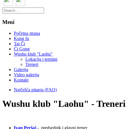
Meni
Početna strana
Kung fu
Tai Či
Ći Gong
Wushu klub "Laohu"
Lokacija i termini
Treneri
Galerija
Video galerija
Kontakt
Najčešća pitanja (FAQ)
Wushu klub "Laohu" - Treneri
Ivan
Peršaj
-
predsednik i glavni trener