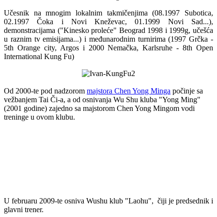
Učesnik na mnogim lokalnim takmičenjima (08.1997 Subotica,
02.1997 Čoka i Novi Kneževac, 01.1999 Novi Sad...),
demonstracijama ("Kinesko proleće" Beograd 1998 i 1999g, učešća
u raznim tv emisijama...) i međunarodnim turnirima (1997 Grčka -
5th Orange city, Argos i 2000 Nemačka, Karlsruhe - 8th Open
International Kung Fu)
Od 2000-te pod nadzorom
majstora Chen Yong Minga
počinje sa
vežbanjem Tai Či-a, a od osnivanja Wu Shu kluba "Yong Ming"
(2001 godine) zajedno sa majstorom Chen Yong Mingom vodi
treninge u ovom klubu.
U februaru 2009-te osniva Wushu klub "Laohu", čiji je predsednik i
glavni trener.