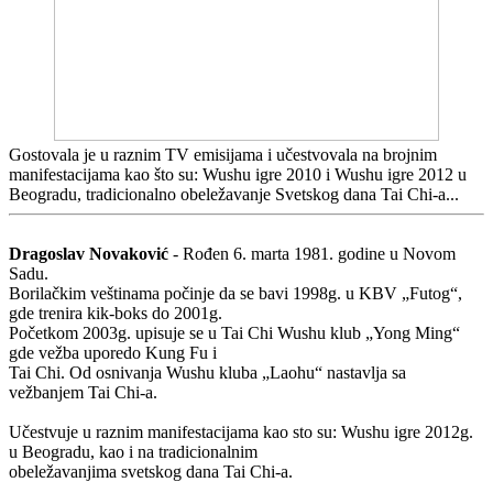
Gostovala je u raznim TV emisijama i učestvovala na brojnim
manifestacijama kao što su: Wushu igre 2010 i Wushu igre 2012 u
Beogradu, tradicionalno obeležavanje Svetskog dana Tai Chi-a...
Dragoslav Novaković
- Rođen 6. marta 1981. godine u Novom
Sadu.
Borilačkim veštinama počinje da se bavi 1998g. u KBV „Futog“,
gde trenira kik-boks do 2001g.
Početkom 2003g. upisuje se u Tai Chi Wushu klub „Yong Ming“
gde vežba uporedo Kung Fu i
Tai Chi. Od osnivanja Wushu kluba „Laohu“ nastavlja sa
vežbanjem Tai Chi-a.
Učestvuje u raznim manifestacijama kao sto su: Wushu igre 2012g.
u Beogradu, kao i na tradicionalnim
obeležavanjima svetskog dana Tai Chi-a.