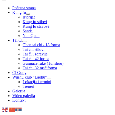
Početna strana
Kung fu
Istorijat
Kung fu stilovi
Kung fu stavovi
Sanda
Nan Quan
Tai Či
Chen tai chi - 18 forma
Tai chi stilovi
Tai či i zdravlje
Tai chi 42 forma
Gurajuće ruke (Tui shou)
Tai chi 32 mač forma
Ći Gong
Wushu klub "Laohu"
Lokacija i termini
Treneri
Galerija
Video galerija
Kontakt