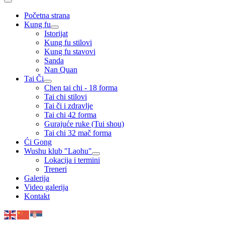
Početna strana
Kung fu
Istorijat
Kung fu stilovi
Kung fu stavovi
Sanda
Nan Quan
Tai Či
Chen tai chi - 18 forma
Tai chi stilovi
Tai či i zdravlje
Tai chi 42 forma
Gurajuće ruke (Tui shou)
Tai chi 32 mač forma
Ći Gong
Wushu klub "Laohu"
Lokacija i termini
Treneri
Galerija
Video galerija
Kontakt