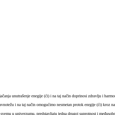
m jačanja unutrašenje enegije (ći) i na taj način doprinosi zdravlju i ha
avnotežu i na taj način omogućimo nesmetan protok enrgije (ći) kroz naš
 svemu u univerzumu, predstavljaju jedna drugoj suprotnost i međusob