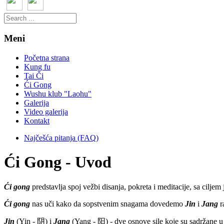
Meni
Početna strana
Kung fu
Tai Či
Ći Gong
Wushu klub "Laohu"
Galerija
Video galerija
Kontakt
Najčešća pitanja (FAQ)
Ći Gong - Uvod
Ći gong
predstavlja spoj vežbi disanja, pokreta i meditacije, sa cilje
Ći gong
nas uči kako da sopstvenim snagama dovedemo
Jin
i
Jang
r
Jin
(Yin - 阴) i
Jang
(Yang - 阳) - dve osnove sile koje su sadržane u