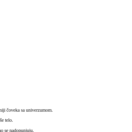
rmoniji čoveka sa univerzumom.
e telo.
no se nadopunjuju.